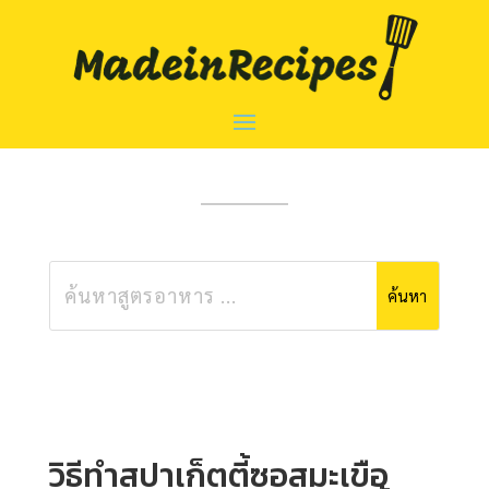
วิธีทําสปาเก็ตตี้ซอสมะเขือ