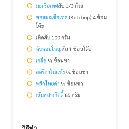
มะเขือเทศ
สับ 1/3 ถ้วย
ซอสมะเขือเทศ
(Ketchup) 4 ช้อน
โต๊ะ
เห็ดสับ 100 กรัม
หัวหอมใหญ่
สับ 1 ช้อนโต๊ะ
เกลือ
¼ ช้อนชา
ออริกาโนแห้ง
¼ ช้อนชา
พริกไทยดำ
¼ ช้อนชา
เส้นสปาเก๊ตตี้
85 กรัม
วิธีทำ