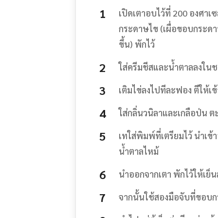
เปิดเตาอบไว้ที่ 200 องศาเซ
กระดาษไข (เผื่อขอบกระดาษ
ขึ้น) พักไว้
ใส่ครีมชีสและน้ำตาลลงในชา
เติมไข่ลงไปทีละฟอง ตีให้เ
ใส่กลิ่นวนิลาและเกลือป่น ตะ
เทใส่พิมพ์ที่เตรียมไว้ นำเ
น้ำตาลไหม้
นำออกจากเตา พักไว้ให้เย็น
จากนั้นใช้สองมือจับที่ขอ