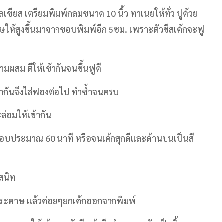
ลเซียส เตรียมพิมพ์กลมขนาด 10 นิ้ว ทาเนยให้ทั่ว ปูด้วย
ให้สูงขึ้นมาจากขอบพิมพ์อีก 5ซม. เพราะตัวชีสเค้กจะฟู
มผสม ตีให้เข้ากันจนขึ้นฟูดี
ข้ากันจึงใส่ฟองต่อไป ทำซ้ำจนครบ
ล่อมให้เข้ากัน
ข้าอบประมาณ 60 นาที หรือจนเค้กสุกดีและด้านบนเป็นสี
สนิท
บกระดาษ แล้วค่อยๆยกเค้กออกจากพิมพ์