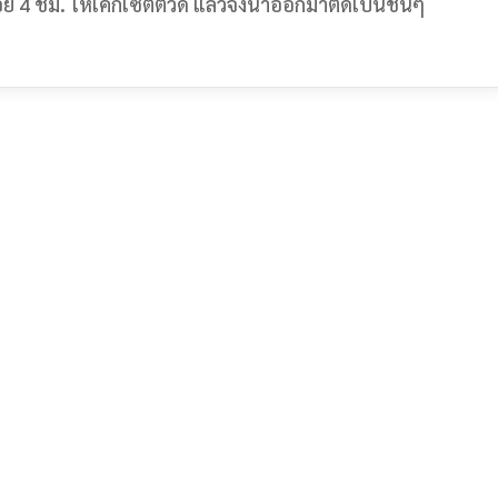
อย 4 ชม. ให้เค้กเซตตัวดี แล้วจึงนำออกมาตัดเป็นชิ้นๆ