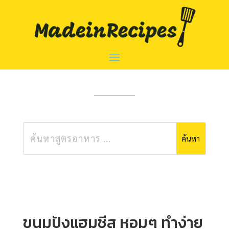
ขนมปังแฮมชีส หอมๆ ทำง่าย