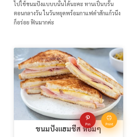
ไปใช้ขนมปังแบบบนั้นได้นะคะ ทานเป็นบรั๊น
ตอนกลางวัน ในวันหยุดพร้อมกาแฟดำสักแก้วนึง
ก็อร่อย ฟินมากค่ะ
Pin
Print
ขนมปังแฮมชีส หอมๆ