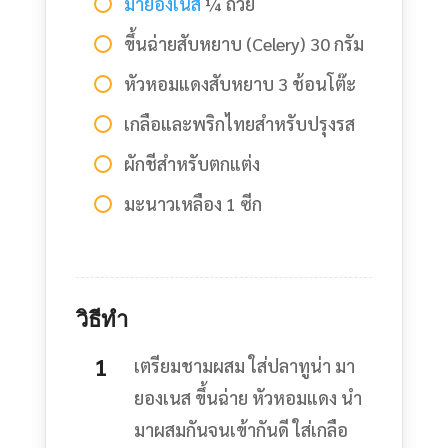
มายองเนส
¼ ถ้วย
ขึ้นฉ่ายสับหยาบ (Celery) 30 กรัม
หัวหอมแดงสับหยาบ 3 ช้อนโต๊ะ
เกลือและพริกไทยสำหรับปรุงรส
ผักชีสำหรับตกแต่ง
มะนาวเหลือง 1 ซีก
วิธีทำ
เตรียมชามผสม ใส่ปลาทูน่า มา
ยองเนส ขึ้นฉ่าย หัวหอมแดง นำ
มาผสมกันจนเข้ากันดี ใส่เกลือ