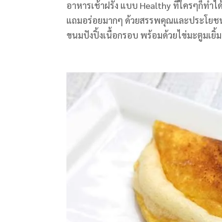
อาหารเช้าฝรั่ง แบบ Healthy ที่ใครๆก็ทำไ
แถมอร่อยมากๆ ด้วยสรรพคุณและประโยชน์ของ
ขนมปังปิ้งเนื้อกรอบ พร้อมด้วยไข่มะตูมเยิ้ม