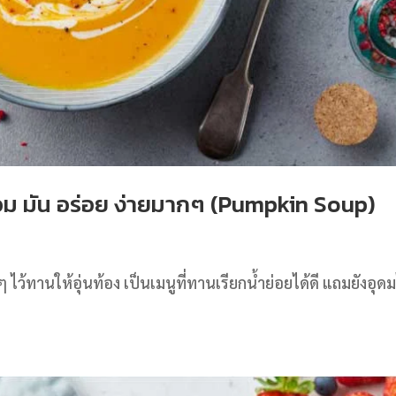
้หอม มัน อร่อย ง่ายมากๆ (Pumpkin Soup)
ไว้ทานให้อุ่นท้อง เป็นเมนูที่ทานเรียกน้ำย่อยได้ดี แถมยังอุด