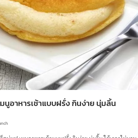
เมนูอาหารเช้าแบบฝรั่ง กินง่าย นุ่มลิ้น
unch