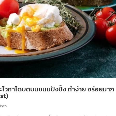
อะโวคาโดบดบนขนมปังปิ้ง ทำง่าย อร่อยมาก
st)
unch