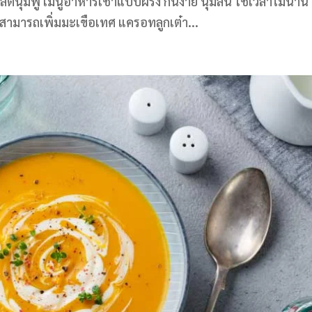
็ตนุ่มฟู เมนูอาหารเช้าแบบฝรั่ง กินง่าย นุ่มลิ้น ใช้เวลาไม่นาน
สามารถเพิ่มมะเขือเทศ แครอทลูกเต๋า...