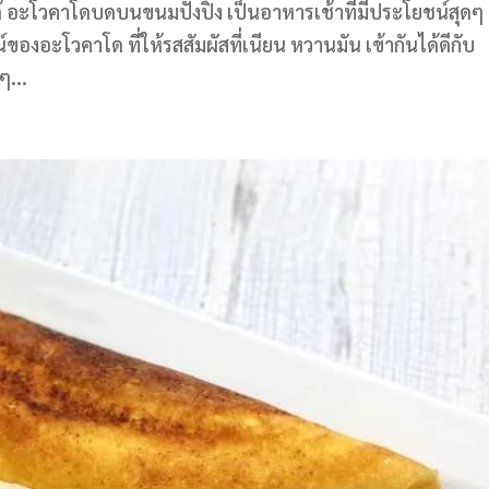
ด้ อะโวคาโดบดบนขนมปังปิ้ง เป็นอาหารเช้าที่มีประโยชน์สุดๆ
อะโวคาโด ที่ให้รสสัมผัสที่เนียน หวานมัน เข้ากันได้ดีกับ
ๆ...