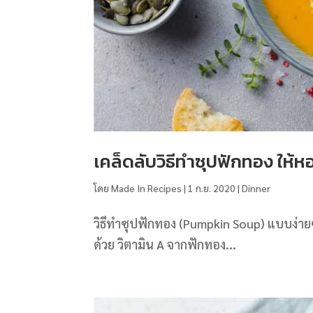
เคล็ดลับวิธีทําซุปฟักทอง ให
โดย
Made In Recipes
|
1 ก.ย. 2020
|
Dinner
วิธีทําซุปฟักทอง (Pumpkin Soup) แบบง่ายๆ 
ด้วย วิตามิน A จากฟักทอง...