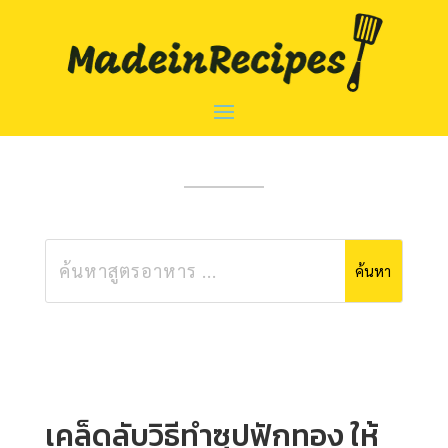
เคล็ดลับวิธีทําซุปฟักทอง ให้