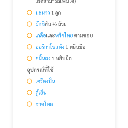
เผ็ดสามารถเพิ่มได้)
มะนาว
1 ลูก
ผักชี
สับ ½ ถ้วย
เกลือ
และ
พริกไทย
ตามชอบ
ออริกาโนแห้ง
1 หยิบมือ
ขมิ้นผง
1 หยิบมือ
อุปกรณ์ที่ใช้
เครื่องปั่น
ตู้เย็น
ขวดโหล