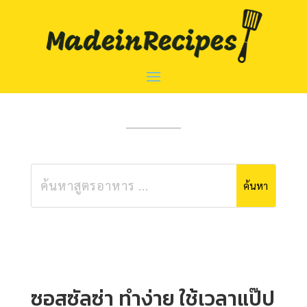
ซอสซัลซ่า ทำง่าย ใช้เวลาแป๊ป