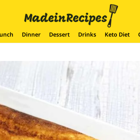
runch
Dinner
Dessert
Drinks
Keto Diet