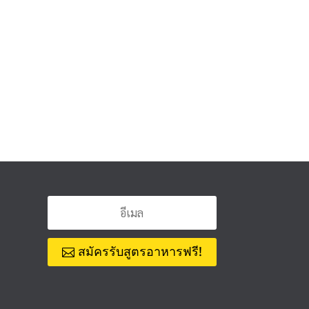
สมัครรับสูตรอาหารฟรี!