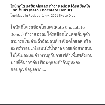
โดนัทคีโต รสช๊อคโกแลต ทำง่าย อร่อย ได้รสช๊อคโก
แลตเต็มคำ (Keto Chocolate Donut)
โดย
Made In Recipes
|
1 ก.ค. 2021
|
Keto Diet
โดนัทคีโต รสช๊อคโกแลต (Keto Chocolate
Donut) ทำง่าย อร่อย ได้รสช๊อคโกแลตเต็มๆคำ
สามารถโรยด้วยถั่วอัลมอนด์ ผงช๊อคโกแลต หรือ
มะพร้าวอบแห้งแบบไร้น้ำตาล ช่วยแก้อยากขนม
ไปได้เยอะเลยค่า ทานคู่กับกาแฟดำเพิ่มพลังยาม
บ่ายก็ดีมากๆค่ะ เพื่อนๆลองทำกันดูนะคะ
ขอบคุณข้อมูลจาก:...