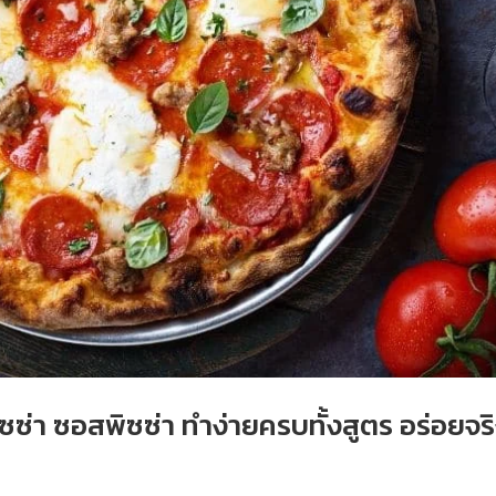
้งพิซซ่า ซอสพิซซ่า ทำง่ายครบทั้งสูตร อร่อยจร