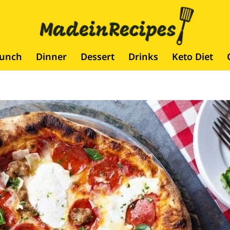
runch
Dinner
Dessert
Drinks
Keto Diet