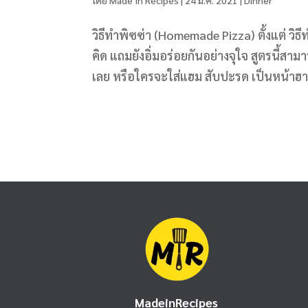
วิธีทําพิซซ่า (Homemade Pizza) ตั้งแต่ วิธ
คิด แถมยังอิ่มอร่อยกันอย่างจุใจ สูตรนี้ส
เลย หรือใครจะใส่แฮม สับปะรด เป็นหน้าฮาว
MadeinRecipes