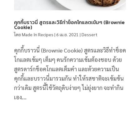
คุกกี้บราวนี่ สูตรและวิธีทำช็อคโกแลตเข้มๆ (Brownie
Cookie)
โดย
Made In Recipes
|
6 เม.ย. 2021
|
Dessert
คุกกี้บราวนี่ (Brownie Cookie) สูตรและวิธีทำช็อค
โกแลตเข้มๆ เต็มๆ คนรักความเข้มต้องชอบ ด้วย
สูตรดาร์กช็อคโกแลตเต็มคำ และด้วยความเป็น
คุกกี้และบราวนี่มารวมกัน ทำให้รสชาติจะเข้มข้น
กว่าเดิม สูตรนี้ใช้วัตถุดิบง่ายๆ ไม่ยุ่งยาก จะทำกิน
เอง...