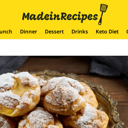
runch
Dinner
Dessert
Drinks
Keto Diet