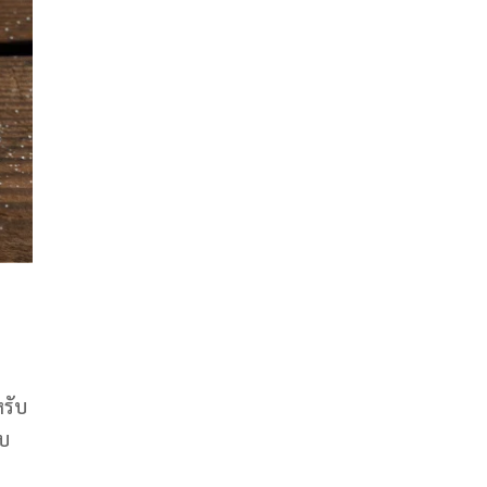
หรับ
รบ