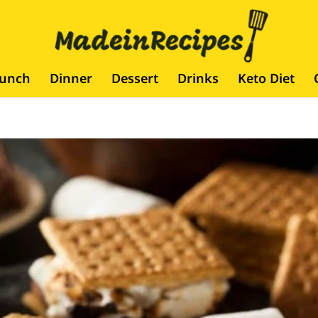
runch
Dinner
Dessert
Drinks
Keto Diet