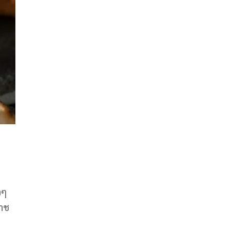
วๆ
มาช