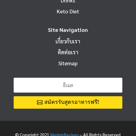
Drinks
Keto Diet
Site Navigation
เกี่ยวกับเรา
ติดต่อเรา
Sitemap
สมัครรับสูตรอาหารฟรี!
© Copyright 2021
MadeinRecipes
– All Rights Reserved