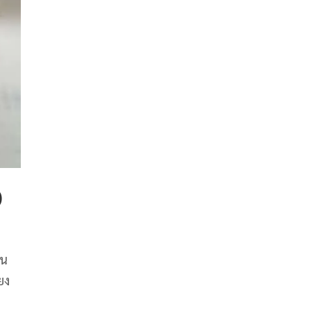
)
็น
ียง