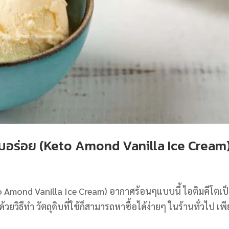
อมอร่อย (Keto Amond Vanilla Ice Cream
o Amond Vanilla Ice Cream) อากาศร้อนๆแบบนี้ ไอติมคีโตเป
้วยวิธีทำ วัตถุดิบที่ใช้ก็สามารถหาซื้อได้ง่ายๆ ในร้านทั่วไป เพ