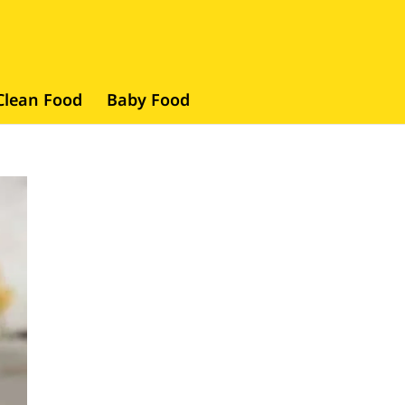
Clean Food
Baby Food