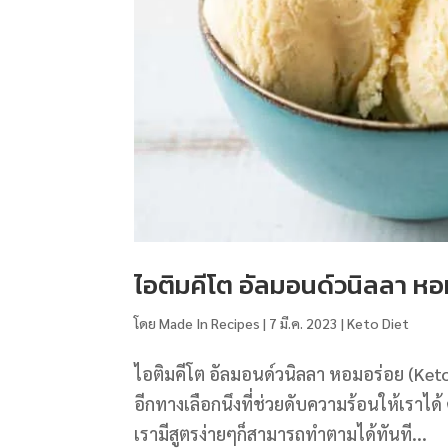
ไอติมคีโต อัลมอนด์วนิลลา ห
โดย
Made In Recipes
|
7 มี.ค. 2023
|
Keto Diet
ไอติมคีโต อัลมอนด์วนิลลา หอมอร่อย (Ket
อีกทางเลือกนึงที่ช่วยดับความร้อนให้เราได้ ด
เรามีสูตรง่ายๆก็สามารถทำตามได้ทันที...