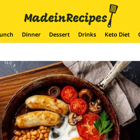
runch
Dinner
Dessert
Drinks
Keto Diet