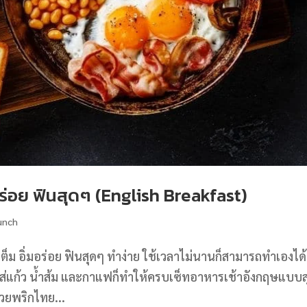
อร่อย ฟินสุดๆ (English Breakfast)
unch
ต็ม อิ่มอร่อย ฟินสุดๆ ทำง่าย ใช้เวลาไม่นานก็สามารถทำเองได้ท
ใส่แก้ว น้ำส้ม และกาแฟก็ทำให้ครบเซ็ทอาหารเช้าอังกฤษแบบ
้วยพริกไทย...