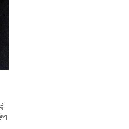
ี่
สุดๆ