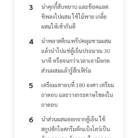
นำคุกกี้สับหยาบ และช๊อคแลต
ชิพลงไปผสม ใช้ไม้พาย เกลี่ย
ผสมให้เข้ากันดี
นำพลาสติกแพร๊ปคลุมชามผสม
แล้วนำไปแช่ตู้เย็นประมาณ 30
นาที หรือจนกว่าเวลาเอามือกด
ส่วนผสมแล้วรู้สึกเฟิร์ม
เตรียมเตาอบที่ 180 องศา เตรียม
ถาดอบ และวางกระดาษไขลงใน
ถาดอบ
นำส่วนผสมออกจากตู้เย็น ใช้
สกูปตักไอศกรีมตักแป้งโดว์เป็น