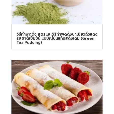
วิธีทำพุดดิ้ง สูตรและวิธีทำพุดดิ้งชาเขียวถั่วแดง
รสชาติเข้มข้น แบบญี่ปุ่นแท้รสดั้งเดิม (Green
Tea Pudding)