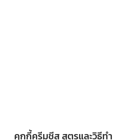
คุกกี้ครีมชีส สูตรและวิธีทำ