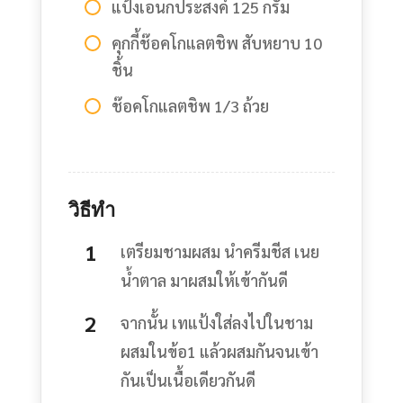
แป้งเอนกประสงค์ 125 กรัม
คุกกี้ช๊อคโกแลตชิพ สับหยาบ 10
ชิ้น
ช๊อคโกแลตชิพ 1/3 ถ้วย
วิธีทำ
เตรียมชามผสม นำครีมชีส เนย
น้ำตาล มาผสมให้เข้ากันดี
จากนั้น เทแป้งใส่ลงไปในชาม
ผสมในข้อ1 แล้วผสมกันจนเข้า
กันเป็นเนื้อเดียวกันดี